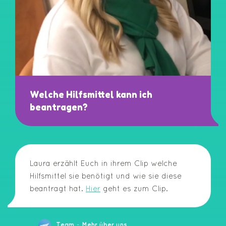
Welche Hilfsmittel kann ich
beantragen?
Laura erzählt Euch in ihrem Clip welche
Hilfsmittel sie benötigt und wie sie diese
beantragt hat.
Hier
geht es zum Clip.
-
Team
Mehr über uns