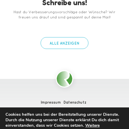
Schreibe uns!
Hast du Verbesserungsvorschläge oder Wünsche? Wir
freuen uns drauf und sind gespannt auf deine Mail!
ALLE ANZEIGEN
Impressum
Datenschutz
Ein Projekt der
Deutschen Rheuma-Liga
in Kooperation
Cookies helfen uns bei der Bereitstellung unserer Dienste.
mit dem Deutschen Rheuma-Forschungszentrum.
Durch die Nutzung unserer Dienste erklärst Du dich damit
Gefördert vom Bundesministerium für Gesundheit.
einverstanden, dass wir Cookies setzen.
Weitere
Copyright © 2026