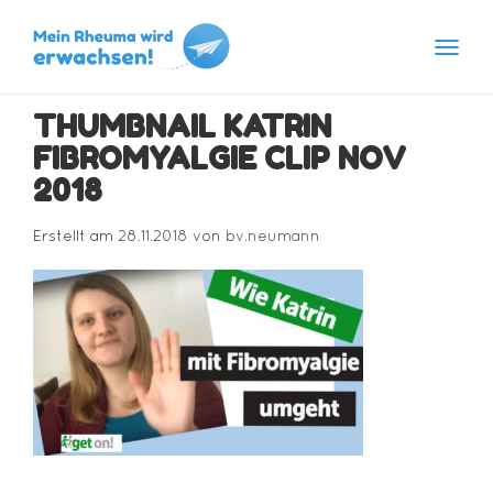
Navig
Skip
THUMBNAIL KATRIN
to
content
FIBROMYALGIE CLIP NOV
2018
Erstellt am
28.11.2018
von
bv.neumann