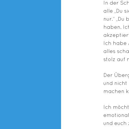
In der Sc
alle „Du s
nur.“ „Du
haben. Ic
akzeptier
Ich habe 
alles sch
stolz auf
Der Überg
und nicht 
machen k
Ich möcht
emotional
und euch z