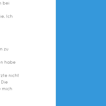
n bei
e. Ich
n zu
en habe
zte nicht
 Die
e mich