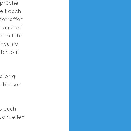
Sprüche
heit doch
getroffen
Krankheit
 mit ihr.
 Rheuma
 Ich bin
olprig
s besser
ls auch
ch teilen