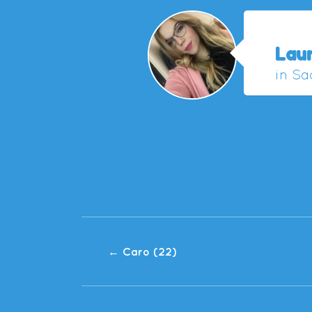
Lau
in Sa
←
Caro (22)