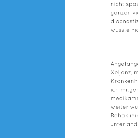
nicht spa
ganzen vi
diagnosti
wusste ni
Angefange
Xeljanz, 
Krankenh
ich mitge
medikamen
weiter wus
Rehaklini
unter and