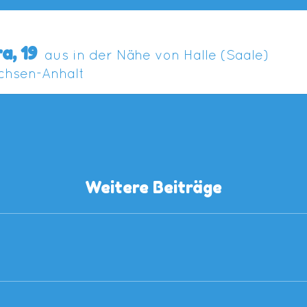
ra,
19
aus in der Nähe von Halle (Saale)
chsen-Anhalt
Weitere Beiträge