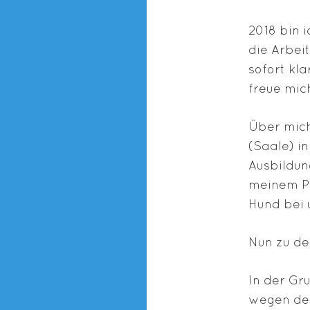
2018 bin 
die Arbei
sofort kl
freue mich
Über mich
(Saale) i
Ausbildun
meinem Pa
Hund bei u
Nun zu de
In der Gr
wegen der