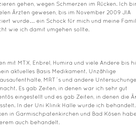
zieren gehen, wegen Schmerzen im Rücken. Ich bi
elen Ärzten gewesen, bis im November 2009 JIA
ziert wurde… ein Schock für mich und meine Famili
cht wie ich damit umgehen sollte.
n mit MTX, Enbrel, Humira und viele Andere bis hi
mein aktuelles Basis Medikament. Unzählige
ausaufenthalte, MRT´s und andere Untersuchung
macht. Es gab Zeiten, in denen war ich sehr gut
tös eingestellt und es gab Zeiten, in denen die Är
sten. In der Uni Klinik Halle wurde ich behandelt.
ken in Garmischpatenkirchen und Bad Kösen hab
erem auch behandelt.