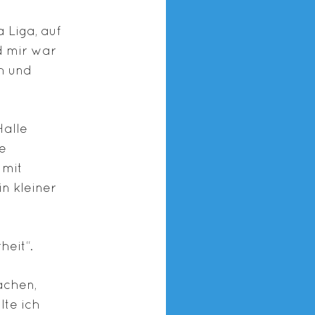
 Liga, auf
d mir war
h und
Halle
e
 mit
n kleiner
heit“.
achen,
lte ich