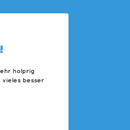
!
hr holprig
 vieles besser