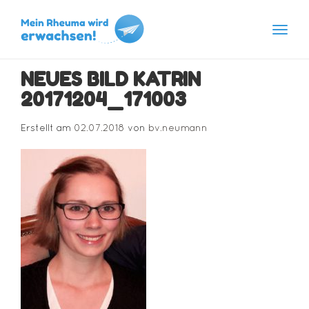
Navig
Skip
NEUES BILD KATRIN
to
content
20171204_171003
Erstellt am
02.07.2018
von
bv.neumann