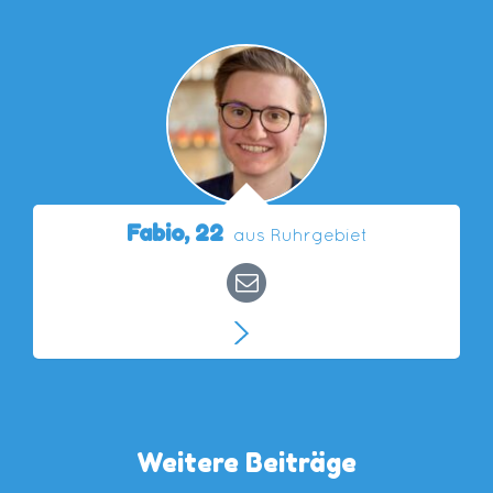
Fabio,
22
aus Ruhrgebiet
Weitere Beiträge