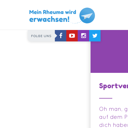
Skip
FOLGE UNS
to
content
Sportve
Oh man, gl
auf dem P
dich habe