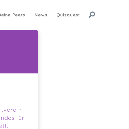
Deine Peers
News
Quizquest
rtverein
endes für
tt.