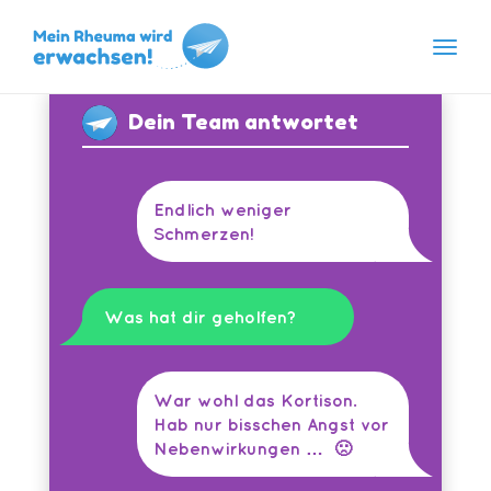
Navig
Skip
Dein Team antwortet
to
content
Endlich weniger
Schmerzen!
Was hat dir geholfen?
War wohl das Kortison.
Hab nur bisschen Angst vor
Nebenwirkungen … 🙁